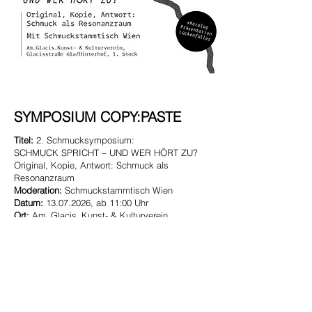
SYMPOSIUM COPY:PASTE
Titel:
2. Schmucksymposium:
SCHMUCK SPRICHT – UND WER HÖRT ZU?
Original, Kopie, Antwort: Schmuck als
Resonanzraum
Moderation:
Schmuckstammtisch Wien
Datum:
13.07.2026
, ab 11:00 Uhr
Ort:
Am_Glacis_Kunst- & Kulturverein,
Glacisstraße 61a/Hinterhof, 1. Stock, Graz
Wir laden zum zweiten Schmucksymposium
ein: SCHMUCK SPRICHT – UND WER HÖRT
ZU?
Ein Tag voller Vorträge, Diskussionen und
Austausch, der einen Bogen von der Kopie in