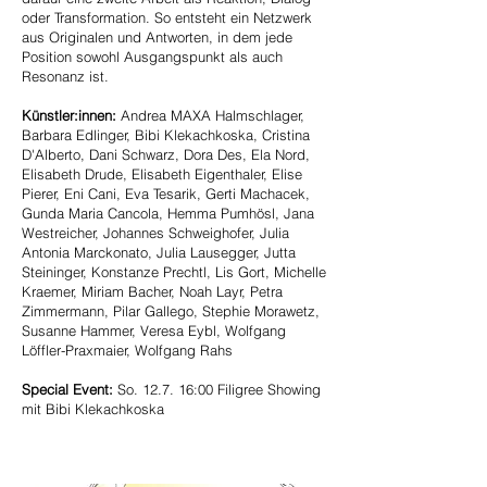
oder Transformation. So entsteht ein Netzwerk
aus Originalen und Antworten, in dem jede
Position sowohl Ausgangspunkt als auch
Resonanz ist.
Künstler:innen:
Andrea MAXA Halmschlager,
Barbara Edlinger, Bibi Klekachkoska, Cristina
D'Alberto, Dani Schwarz, Dora Des, Ela Nord,
Elisabeth Drude, Elisabeth Eigenthaler, Elise
Pierer, Eni Cani, Eva Tesarik, Gerti Machacek,
Gunda Maria Cancola, Hemma Pumhösl, Jana
Westreicher, Johannes Schweighofer, Julia
Antonia Marckonato, Julia Lausegger, Jutta
Steininger, Konstanze Prechtl, Lis Gort, Michelle
Kraemer, Miriam Bacher, Noah Layr, Petra
Zimmermann, Pilar Gallego, Stephie Morawetz,
Susanne Hammer, Veresa Eybl, Wolfgang
Löffler-Praxmaier, Wolfgang Rahs
Special Event:
So. 12.7. 16:00 Filigree Showing
mit Bibi Klekachkoska